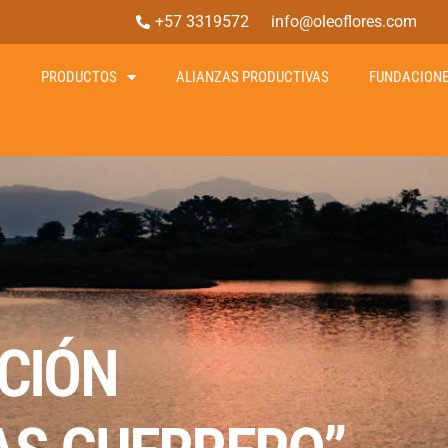
+57 3319572
info@oleoflores.com
S
PRODUCTOS
ALIANZAS PRODUCTIVAS
FUNDACION
CIÓN